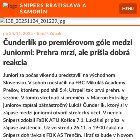
SNIPERS BRATISLAVA A
MENU
ŠAMORÍN
po 24. 11. 2025
- Tomáš Zubák
Čunderlík po premiérovom góle medzi
Juniormi: Prehra mrzí, ale prišla dobrá
reakcia
Juniori sa počas víkendu predstavili na východnom
Slovensku. V sobotu nestačili na FBC Mikuláš Academy
Prešov, ktorému podľahli 5:4. Utrpeli tak prvú prehru v
sezóne. V tomto stretnutí si premiéru v Macron Extralige
juniorov zapísal pätnásťročný Lukáš Čunderlík, ktorý si v
zápase medzi juniormi otvoril strelecký účet. V nedeľu
Snipers zdolali FaBK ATU Košice 7:1, Lukáš si pripísal v
zápase asistenciu. Už vo stredu 26.11. o 19:00 čaká na
Snipers dohrávka s FBK AS Trenčín. Hrať sa bude v Novom