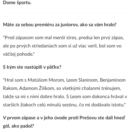
Dome športu.
Máte za sebou premiéru za juniorov, ako sa vám hralo?
"Pred zápasom som mal menší stres, predsa len prvý zápas,
ale po prvých striedaniach som si už viac veril, bol som vo
väčšej pohode."
S kým ste nastúpili v päťke?
"Hral som s Matúšom Morom, Leom Slaninom, Benjaminom
Rakom, Adamom Žiškom, so všetkými chalanmi trénujem,
takže sa mi s nimi dobre hralo. S Leom som dokonca hrával v
starších žiakoch celú minulú sezónu, čo mi dodávalo istotu."
V prvom zápase a v jeho úvode
proti Prešovu
ste dali hneď
gól, ako padol?