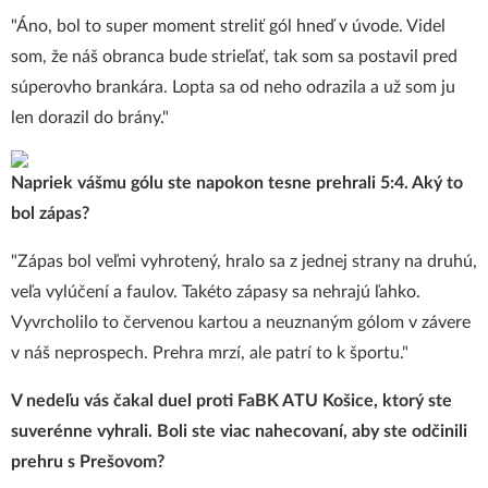
"Áno, bol to super moment streliť gól hneď v úvode. Videl
som, že náš obranca bude strieľať, tak som sa postavil pred
súperovho brankára. Lopta sa od neho odrazila a už som ju
len dorazil do brány."
Napriek vášmu gólu ste napokon tesne prehrali 5:4. Aký to
bol zápas?
"Zápas bol veľmi vyhrotený, hralo sa z jednej strany na druhú,
veľa vylúčení a faulov. Takéto zápasy sa nehrajú ľahko.
Vyvrcholilo to červenou kartou a neuznaným gólom v závere
v náš neprospech. Prehra mrzí, ale patrí to k športu."
V nedeľu vás čakal
duel proti FaBK ATU Košice,
ktorý ste
suverénne vyhrali. Boli ste viac nahecovaní, aby ste odčinili
prehru s Prešovom?