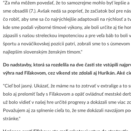
"Za mňa môžem povedať, že to samozrejme mohlo byť lepšie a m
sme obsadili (7.). Avšak nedá sa poprieť, že začiatok bol pre 
čo robiť, aby sme sa čo najrýchlejšie adaptovali na rýchlosť a t
kde sme podali výborné tímové výkony, ale boli určite aj tie ho
zápasili s našou streleckou impotenciou a pre veľa báb to boli v
športu a nováčikovskej pozícii patrí, zobrali sme to s úsmevom 
najlepším slovenským ženským tímom."
Do nadstavby, ktorá sa rozdelila na dve časti ste vstúpili najp
výhra nad Fiľakovom, cez víkend ste zdolali aj Hurikán. Aké ci
"Cieľ bol jasný. Ukázať, že máme na to zotrvať v extralige a to 
bolo aj prelomiť ľady s Fiľakovom a opäť ovládnuť mestské derb
už bolo vidieť v našej hre určité progresy a dokázali sme viac 
Považujem aj za splnenie cieľa to, že sme dokázali navzájom pod
stránke."