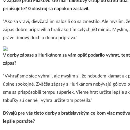
V zápase proti Fiľakovu ste mali raketový vstup do stretnutia, 
pripisujete? Gólostroj sa napokon zastavil.
"Ako sa vraví, dievčatá im naložili čo sa zmestilo. Ale myslím, ž
zápas dobre pripravili a hrali ako tím celých 60 minút. Myslím,
práve tímový duch a dobrá príprava."
V derby zápase s Hurikánom sa vám opäť podarilo vyhrať, tent
zápas?
"Vyhrať sme síce vyhrali, ale myslím si, že nebudem klamať ak
úplne spokojné. Zväčša zápasy s Hurikánom nebývajú gólovo 
sme sa prispôsobili tempu súperiek. Vieme hrať určite lepšie a
tabuľky sú cenné, výhra určite tím potešila."
Bývajú pre vás tieto derby s bratislavským celkom viac motivu
lepšie poznáte?