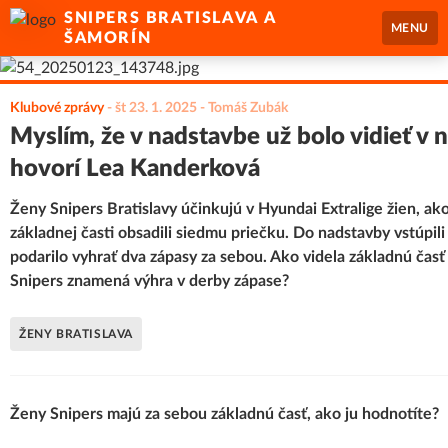
SNIPERS BRATISLAVA A
MENU
ŠAMORÍN
Klubové zprávy
-
št 23. 1. 2025
- Tomáš Zubák
Myslím, že v nadstavbe už bolo vidieť v n
hovorí Lea Kanderková
Ženy Snipers Bratislavy účinkujú v Hyundai Extralige žien, ak
základnej časti obsadili siedmu priečku. Do nadstavby vstúpil
podarilo vyhrať dva zápasy za sebou. Ako videla základnú čas
Snipers znamená výhra v derby zápase?
ŽENY BRATISLAVA
Ženy Snipers majú za sebou základnú časť, ako ju hodnotíte?