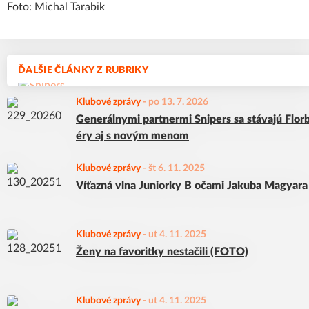
Foto: Michal Tarabik
ĎALŠIE ČLÁNKY Z RUBRIKY
Klubové zprávy
-
po 13. 7. 2026
Generálnymi partnermi Snipers sa stávajú Flor
éry aj s novým menom
Klubové zprávy
-
št 6. 11. 2025
Víťazná vlna Juniorky B očami Jakuba Magyara
Klubové zprávy
-
ut 4. 11. 2025
Ženy na favoritky nestačili (FOTO)
Klubové zprávy
-
ut 4. 11. 2025