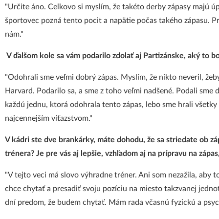
"Určite áno. Celkovo si myslím, že takéto derby zápasy majú úp
športovec pozná tento pocit a napätie počas takého zápasu. Pred
nám."
V ďalšom kole sa vám podarilo zdolať aj Partizánske, aký to bo
"Odohrali sme veľmi dobrý zápas. Myslím, že nikto neveril, žeb
Harvard. Podarilo sa, a sme z toho veľmi nadšené. Podali sme
každú jednu, ktorá odohrala tento zápas, lebo sme hrali všetky
najcennejším víťazstvom."
V kádri ste dve brankárky, máte dohodu, že sa striedate ob zá
trénera? Je pre vás aj lepšie, vzhľadom aj na prípravu na zápa
"V tejto veci má slovo výhradne tréner. Ani som nezažila, aby
chce chytať a presadiť svoju pozíciu na miesto takzvanej jedno
dní predom, že budem chytať. Mám rada včasnú fyzickú a psych