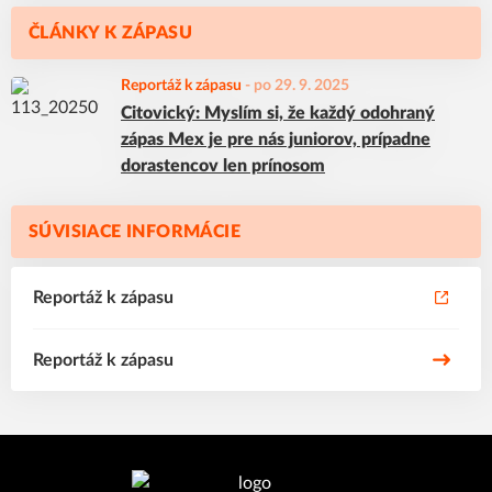
ČLÁNKY K ZÁPASU
Reportáž k zápasu
-
po 29. 9. 2025
Citovický: Myslím si, že každý odohraný
zápas Mex je pre nás juniorov, prípadne
dorastencov len prínosom
SÚVISIACE INFORMÁCIE
Reportáž k zápasu
Reportáž k zápasu