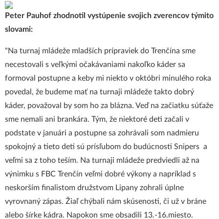
Peter Pauhof zhodnotil vystúpenie svojich zverencov týmito
slovami:
"Na turnaj mládeže mladších prípraviek do Trenčína sme
necestovali s veľkými očakávaniami nakoľko káder sa
formoval postupne a keby mi niekto v októbri minulého roka
povedal, že budeme mať na turnaji mládeže takto dobrý
káder, považoval by som ho za blázna. Veď na začiatku súťaže
sme nemali ani brankára. Tým, že niektoré deti začali v
podstate v januári a postupne sa zohrávali som nadmieru
spokojný a tieto deti sú prísľubom do budúcnosti Snipers a
veľmi sa z toho teším. Na turnaji mládeže predviedli až na
výnimku s FBC Trenčín veľmi dobré výkony a napríklad s
neskorším finalistom družstvom Lipany zohrali úplne
vyrovnaný zápas. Žiaľ chýbali nám skúsenosti, či už v bráne
alebo šírke kádra. Napokon sme obsadili 13.-16.miesto.