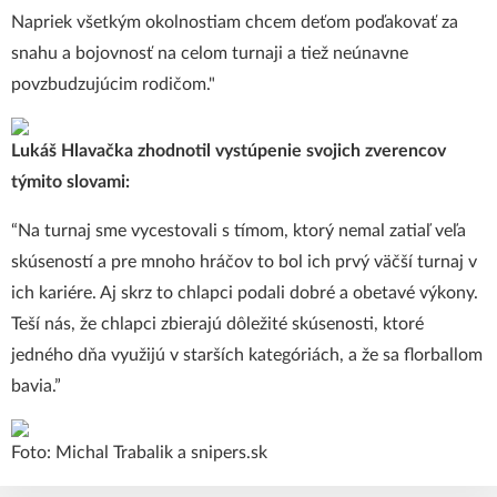
Napriek všetkým okolnostiam chcem deťom poďakovať za
snahu a bojovnosť na celom turnaji a tiež neúnavne
povzbudzujúcim rodičom."
Lukáš Hlavačka zhodnotil vystúpenie svojich zverencov
týmito slovami:
“Na turnaj sme vycestovali s tímom, ktorý nemal zatiaľ veľa
skúseností a pre mnoho hráčov to bol ich prvý väčší turnaj v
ich kariére. Aj skrz to chlapci podali dobré a obetavé výkony.
Teší nás, že chlapci zbierajú dôležité skúsenosti, ktoré
jedného dňa využijú v starších kategóriách, a že sa florballom
bavia.”
Foto: Michal Trabalik a snipers.sk