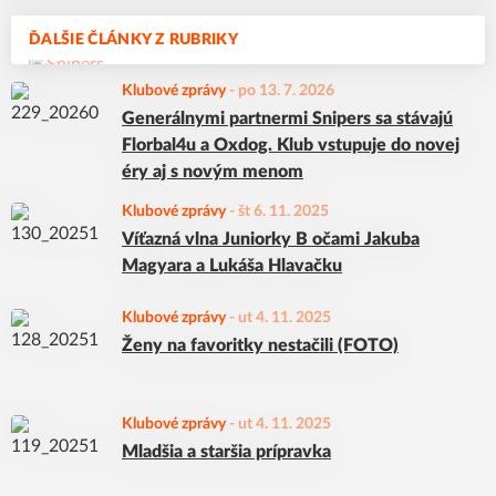
ĎALŠIE ČLÁNKY Z RUBRIKY
Klubové zprávy
-
po 13. 7. 2026
Generálnymi partnermi Snipers sa stávajú
Florbal4u a Oxdog. Klub vstupuje do novej
éry aj s novým menom
Klubové zprávy
-
št 6. 11. 2025
Víťazná vlna Juniorky B očami Jakuba
Magyara a Lukáša Hlavačku
Klubové zprávy
-
ut 4. 11. 2025
Ženy na favoritky nestačili (FOTO)
Klubové zprávy
-
ut 4. 11. 2025
Mladšia a staršia prípravka