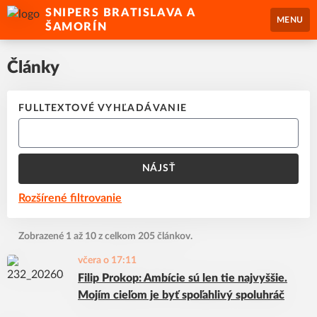
SNIPERS BRATISLAVA A
MENU
ŠAMORÍN
Články
FULLTEXTOVÉ VYHĽADÁVANIE
NÁJSŤ
Rozšírené filtrovanie
Zobrazené 1 až 10 z celkom 205 článkov.
včera o 17:11
Filip Prokop: Ambície sú len tie najvyššie.
Mojím cieľom je byť spoľahlivý spoluhráč