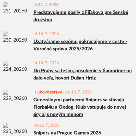
pi 31. 7. 2026
Predstavujeme posily z Fiľakova pre ženské
družstvo
ut 14. 7. 2026
Uzatvárame sezónu, pokračujeme v ceste -
Výročná správa 2025/2026
ut 14. 7. 2026
Do Prahy sa teším, pôsobenie v Šamoríme mi
dalo veľa, hovorí Dušan Hrúz
Klubové zprávy
-
po 13. 7. 2026
Generálnymi partnermi Snipers sa stávajú
Florbal4u a Oxdog. Klub vstupuje do novej
éry aj s novým menom
ne 12. 7. 2026
Snipers na Prague Games 2026