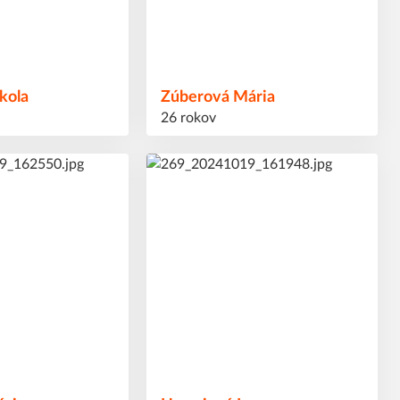
kola
Zúberová
Mária
26 rokov
81
#