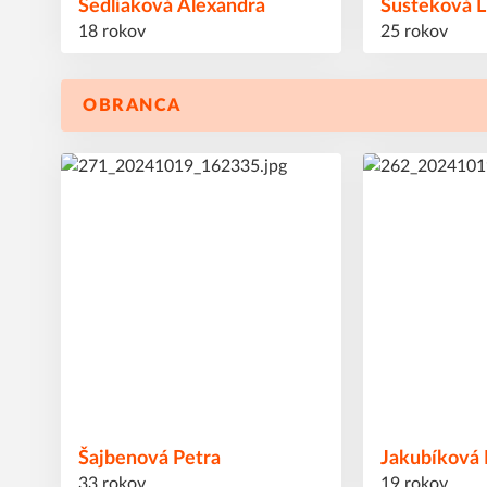
Sedliaková
Alexandra
Šusteková
L
18 rokov
25 rokov
OBRANCA
2
8
#
#
Šajbenová
Petra
Jakubíková
33 rokov
19 rokov