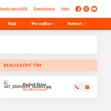
lenská sekcia EOS
Zverejňovanie
Fotky
Facebook
Instagram
YouTube
Klub
Pre rodičov
Partneri
REALIZAČNÝ TÍM
Pauhof
Peter
Kondičný tréner