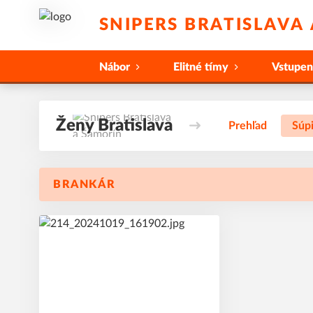
SNIPERS BRATISLAVA
Nábor
Elitné tímy
Vstupe
Ženy Bratislava
Prehľad
Súp
BRANKÁR
1
#