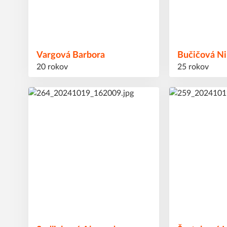
Vargová
Barbora
Bučičová
Ni
20 rokov
25 rokov
28
39
#
#