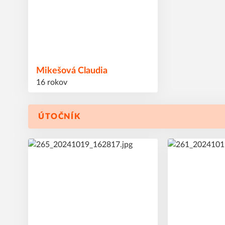
Mikešová
Claudia
16 rokov
ÚTOČNÍK
7
9
#
#