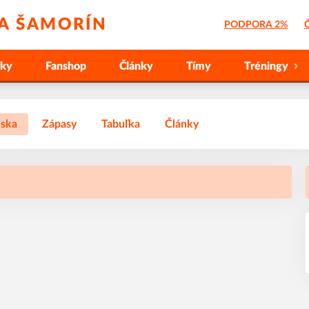
 A ŠAMORÍN
PODPORA 2%
Č
nky
Fanshop
Články
Tímy
Tréningy
iska
Zápasy
Tabuľka
Články