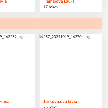
ívia
Hamajová
Laura
17 rokov
18
#
Hana
Jurkovičová
Lívia
25 rokov