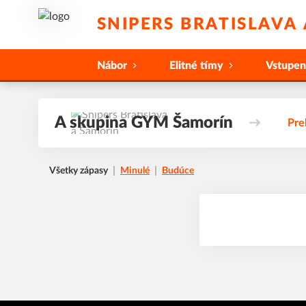
SNIPERS BRATISLAVA
Nábor
Elitné tímy
Vstupe
A skupina GYM Šamorín
Pre
Všetky zápasy
Minulé
Budúce