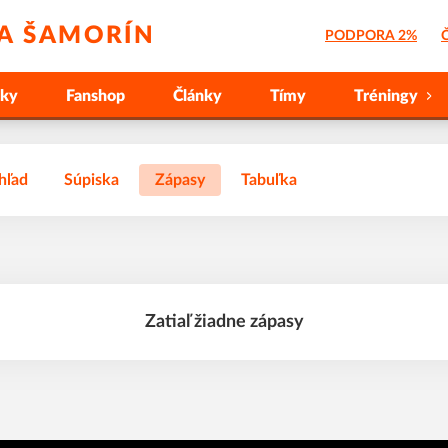
 A ŠAMORÍN
PODPORA 2%
Č
nky
Fanshop
Články
Tímy
Tréningy
hľad
Súpiska
Zápasy
Tabuľka
Zatiaľ žiadne zápasy