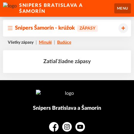
SNIPERS BRATISLAVA A
MENU
ŠAMORÍN
Snipers Šamorín - krúžok
ZÁPASY
Všetky zápasy
Minulé
Budúce
Zatiaľ žiadne zápasy
Snipers Bratislava a Šamorín
Facebook
Instagram
YouTube