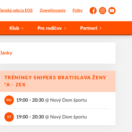
lenská sekcia EOS
Zverejňovanie
Fotky
Facebook
Instagram
YouTube
Klub
Pre rodičov
Partneri
Články
TRÉNINGY SNIPERS BRATISLAVA ŽENY
"A - ZEX
19:00 - 20:30
@
Nový Dom športu
PO
19:00 - 20:30
@
Nový Dom športu
ST