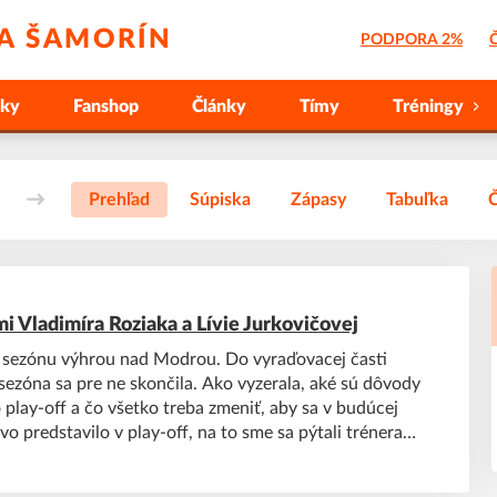
 A ŠAMORÍN
PODPORA 2%
Č
nky
Fanshop
Články
Tímy
Tréningy
Prehľad
Súpiska
Zápasy
Tabuľka
i Vladimíra Roziaka a Lívie Jurkovičovej
 sezónu výhrou nad Modrou. Do vyraďovacej časti
 sezóna sa pre ne skončila. Ako vyzerala, aké sú dôvody
play-off a čo všetko treba zmeniť, aby sa v budúcej
o predstavilo v play-off, na to sme sa pýtali trénera
iaka a kapitánky Lívie Jurkovičovej.