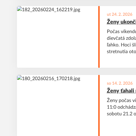
ut 24. 2. 2026
Ženy ukonči
Počas víkendu
dievčatá zdol
ľahko. Hoci š
stretnutia ot
pol pred konc
skončila.
so 14. 2. 2026
Ženy ťahali
Ženy počas v
11:0 odchádz
sobotu 21.2 o