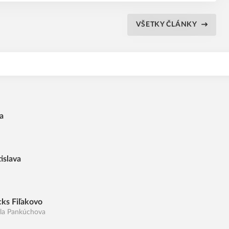
VŠETKY ČLÁNKY
a
islava
ks Fiľakovo
ala Pankúchova