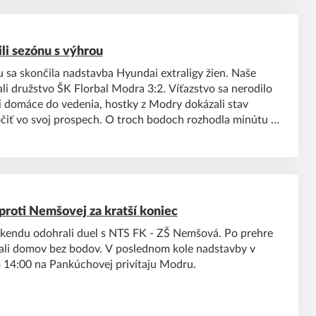
li sezónu s výhrou
 sa skončila nadstavba Hyundai extraligy žien. Naše
ali družstvo ŠK Florbal Modra 3:2. Víťazstvo sa nerodilo
li domáce do vedenia, hostky z Modry dokázali stav
očiť vo svoj prospech. O troch bodoch rozhodla minútu a
om Mária Zúberová. Napriek výhre sa pre ženy sezóna
 proti Nemšovej za kratší koniec
íkendu odohrali duel s NTS FK - ZŠ Nemšová. Po prehre
ali domov bez bodov. V poslednom kole nadstavby v
 14:00 na Pankúchovej privítaju Modru.