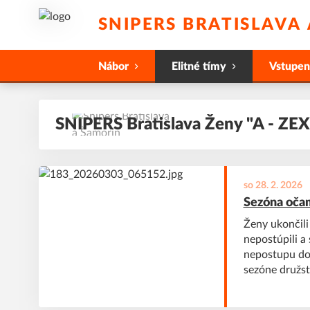
SNIPERS BRATISLAVA
Nábor
Elitné tímy
Vstupe
SNIPERS Bratislava Ženy "A - ZEX
so 28. 2. 2026
Sezóna očam
Ženy ukončili
nepostúpili a
nepostupu do 
sezóne družstv
Vladimíra Roz