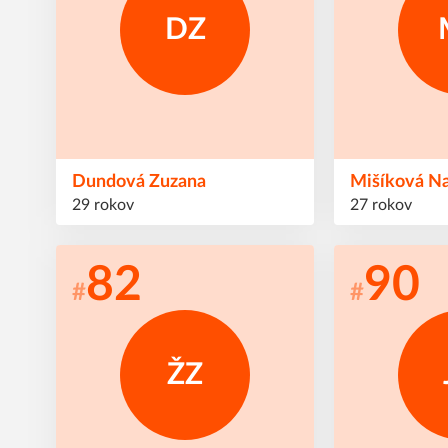
DZ
Dundová
Zuzana
Mišíková
Na
29 rokov
27 rokov
82
90
#
#
ŽZ