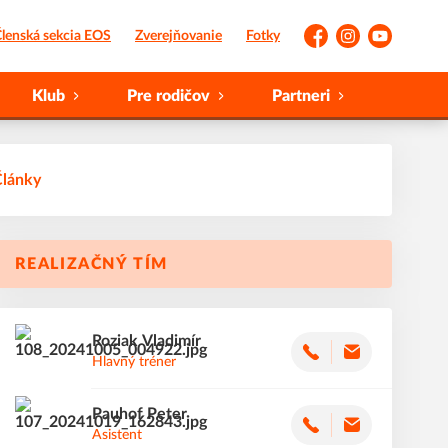
lenská sekcia EOS
Zverejňovanie
Fotky
Facebook
Instagram
YouTube
Klub
Pre rodičov
Partneri
Články
REALIZAČNÝ TÍM
Roziak
Vladimír
Hlavný tréner
Pauhof
Peter
Asistent