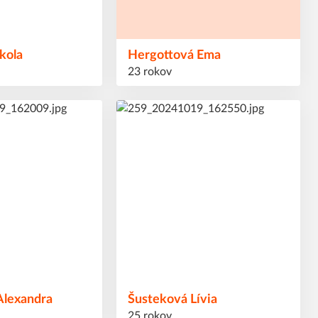
kola
Hergottová
Ema
23 rokov
39
#
Alexandra
Šusteková
Lívia
25 rokov