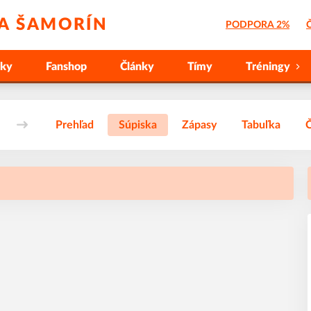
 A ŠAMORÍN
PODPORA 2%
Č
nky
Fanshop
Články
Tímy
Tréningy
Prehľad
Súpiska
Zápasy
Tabuľka