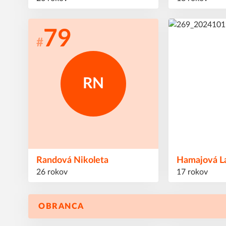
79
81
#
#
RN
Randová
Nikoleta
Hamajová
L
26 rokov
17 rokov
OBRANCA