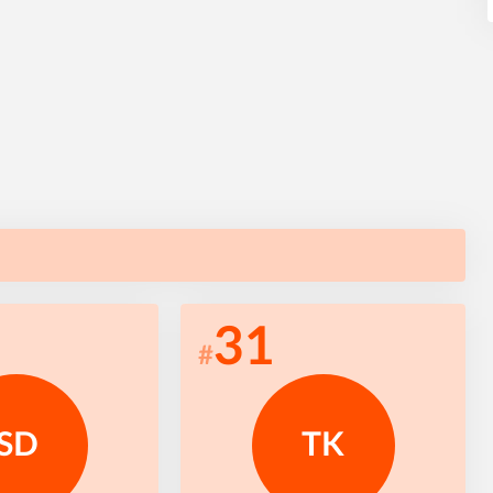
31
#
SD
TK