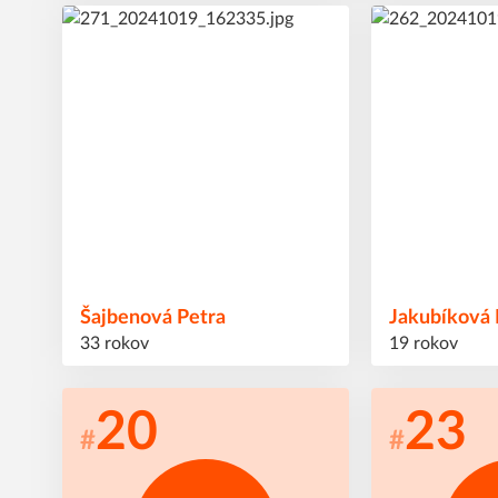
2
8
#
#
Šajbenová
Petra
Jakubíková
33 rokov
19 rokov
20
23
#
#