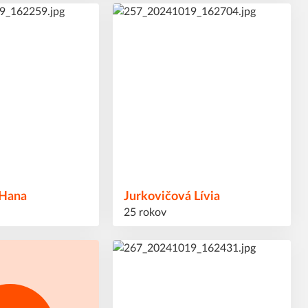
18
#
Hana
Jurkovičová
Lívia
25 rokov
70
#