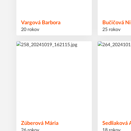
Vargová
Barbora
Bučičová
Ni
20 rokov
25 rokov
22
28
#
#
Zúberová
Mária
Sedliaková
26 rokov
18 rokov