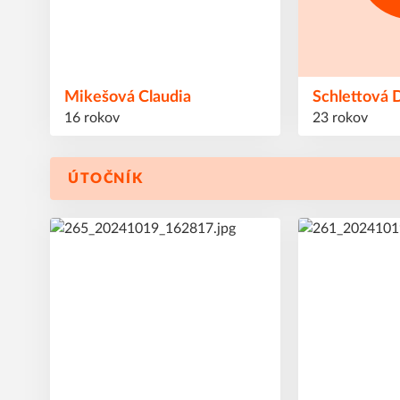
Mikešová
Claudia
Schlettová
16 rokov
23 rokov
ÚTOČNÍK
7
9
#
#