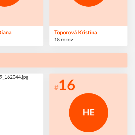
Diana
Toporová
Kristína
18 rokov
16
#
HE