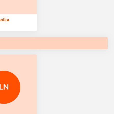
nika
LN