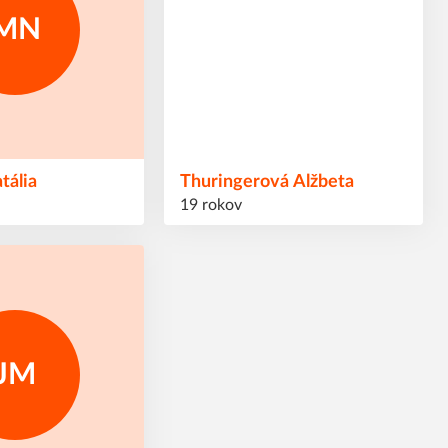
MN
tália
Thuringerová
Alžbeta
19 rokov
JM