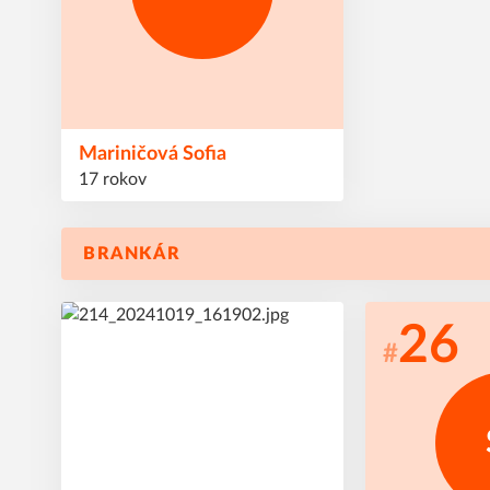
Mariničová
Sofia
17 rokov
BRANKÁR
1
26
#
#