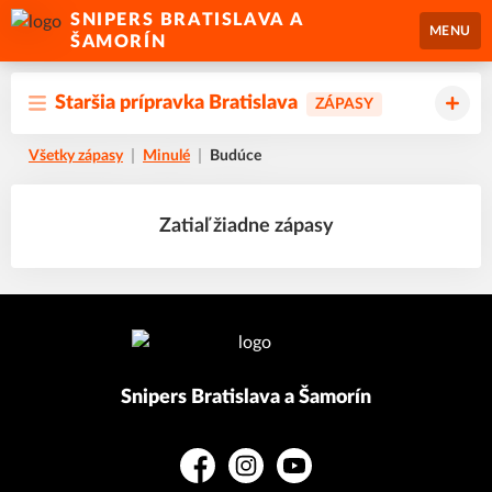
SNIPERS BRATISLAVA A
MENU
ŠAMORÍN
Staršia prípravka Bratislava
ZÁPASY
Všetky zápasy
Minulé
Budúce
Zatiaľ žiadne zápasy
Snipers Bratislava a Šamorín
Facebook
Instagram
YouTube