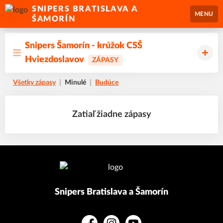
SNIPERS BRATISLAVA A
MENU
ŠAMORÍN
Snipers Šamorín - krúžok CSŠ
Hviezdoslavov
ZÁPASY
Všetky zápasy
Minulé
Budúce
Zatiaľ žiadne zápasy
Snipers Bratislava a Šamorín