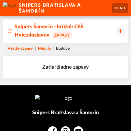
SNIPERS BRATISLAVA A
MENU
ŠAMORÍN
Snipers Šamorín - krúžok CSŠ
Hviezdoslavov
ZÁPASY
Všetky zápasy
Minulé
Budúce
Zatiaľ žiadne zápasy
Snipers Bratislava a Šamorín